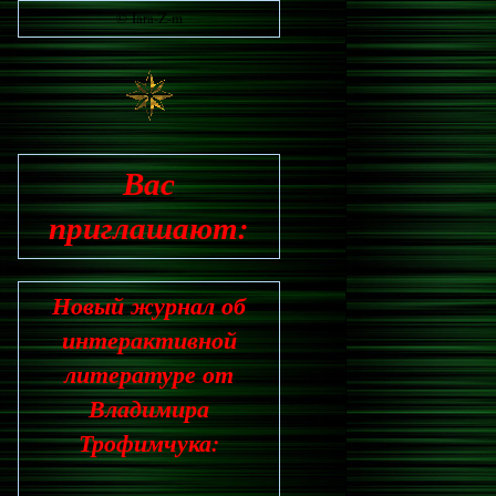
© Iara-Z-m
Вас
приглашают:
Новый журнал об
интерактивной
литературе от
Владимира
Трофимчука: