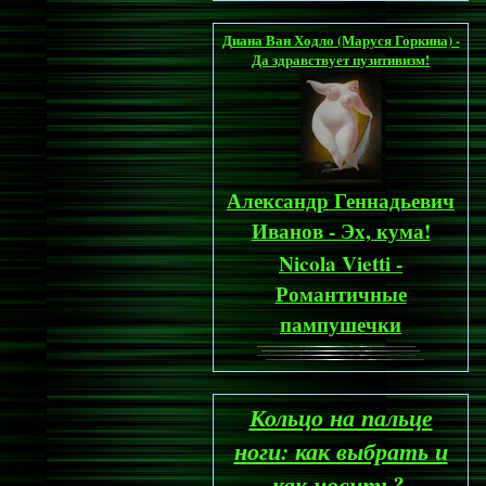
Диана Ван Ходло (Маруся Горкина) -
Да здравствует пузитивизм!
Александр Геннадьевич
Иванов - Эх, кума!
Nicola Vietti -
Романтичные
пампушечки
Кольцо на пальце
ноги: как выбрать и
как носить?.