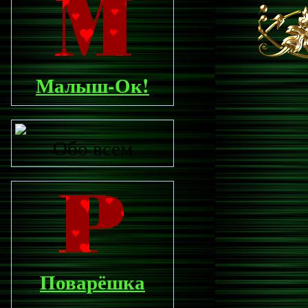
Малыш-Ок!
Обо всем
Поварёшка