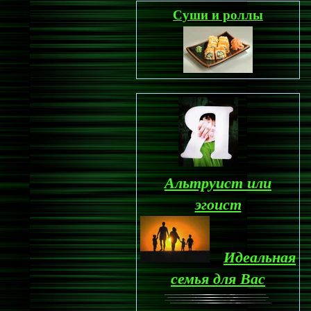
Суши и роллы
Альтруист или
эгоист
Идеальная
семья для Вас