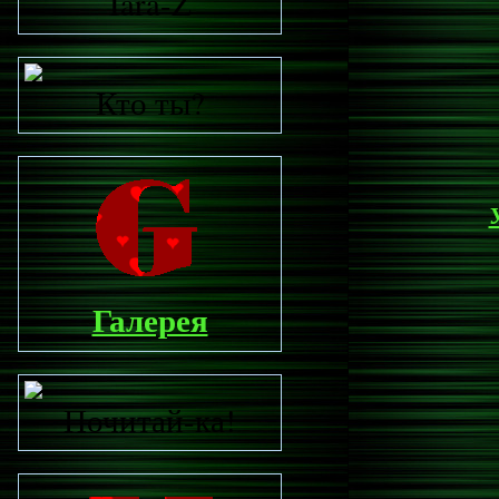
Iara-Z
Кто ты?
Галерея
Почитай-ка!