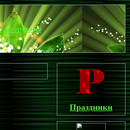
таморфозы
Праздни
к
и