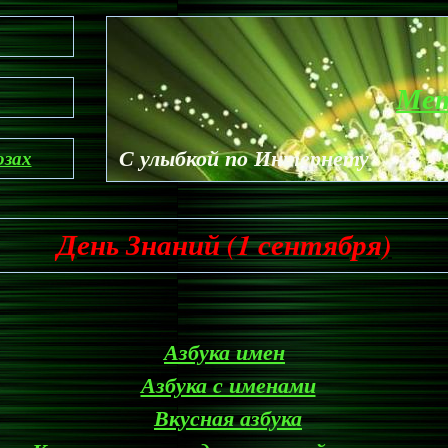
Ме
С улыбкой по Интернету
озах
День Знаний (1 сентября)
Азбука имен
Азбука с именами
Вкусная азбука