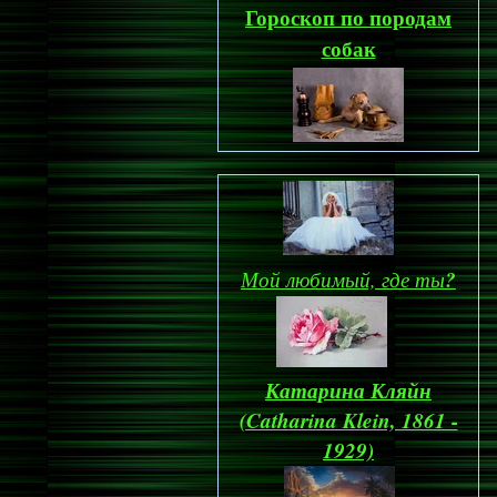
Гороскоп по породам
собак
Мой любимый, где ты
?
Катарина Кляйн
(Catharina Klein, 1861 -
1929)