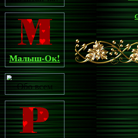
С
Малыш-Ок!
Обо всем