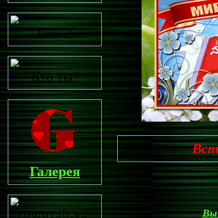
Iara-Z
Кто ты?
Вст
Галерея
Вы 
Почитай-ка!